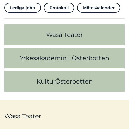
Lediga jobb
Protokoll
Möteskalender
Wasa Teater
Yrkesakademin i Österbotten
KulturÖsterbotten
Wasa Teater