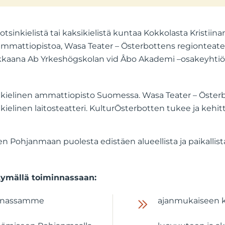
nkielistä tai kaksikielistä kuntaa Kokkolasta Kristiinan
ammattiopistoa, Wasa Teater – Österbottens regionteater
kaana Ab Yrkeshögskolan vid Åbo Akademi –osakeyhtiössä,
kielinen ammattiopisto Suomessa. Wasa Teater – Österbo
elinen laitosteatteri. KulturÖsterbotten tukee ja kehittää 
en Pohjanmaan puolesta edistäen alueellista ja paikalli
tymällä toiminnassaan:
kunnassamme
ajanmukaiseen 