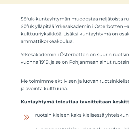
Söfuk-kuntayhtymän muodostaa neljätoista ruotsi
Söfuk ylläpitää Yrkesakademin i Österbotten –
kulttuuriyksikköä. Lisäksi kuntayhtymä on osak
ammattikorkeakoulua.
Yrkesakademin i Österbotten on suurin ruotsin
vuonna 1919, ja se on Pohjanmaan ainut ruotsinki
Me toimimme aktiivisen ja luovan ruotsinkielis
ja avointa kulttuuria.
Kuntayhtymä toteuttaa tavoitteitaan keskit
ruotsin kieleen kaksikielisessä yhteis