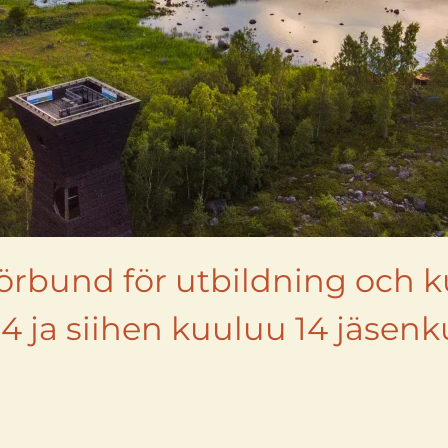
örbund för utbildning och ku
4 ja siihen kuuluu 14 jäsenk