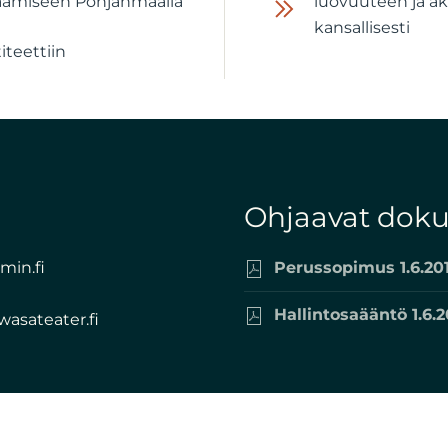
äämiseen Pohjanmaalla
luovuuteen ja akti
kansallisesti
iteettiin
Ohjaavat dok
in.fi
Perussopimus 1.6.20
Hallintosaääntö 1.6.
asateater.fi