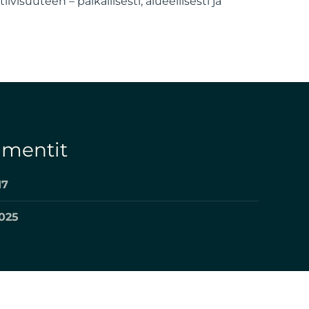
ivisuuteen – paikallisesti, alueellisesti ja
umentit
17
2025