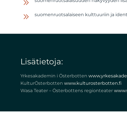
suomenruotsalaisuuden näkyvyyden lis
suomenruotsalaiseen kulttuuriin ja ident
Lisätietoja:
Yrkesakademin i Österbotten
www.yrkesakadem
KulturÖsterbotten
www.kulturosterbotten.fi
Wasa Teater – Österbottens regionteater
www.w