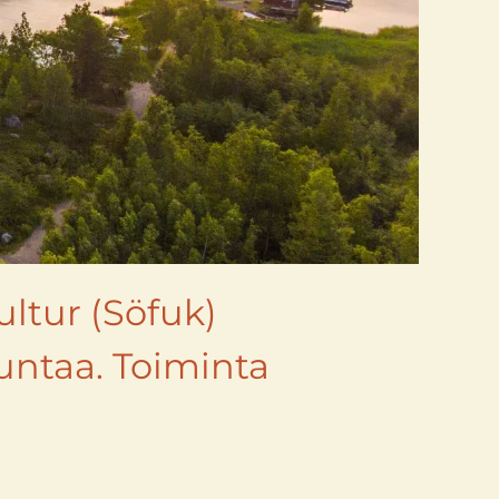
ltur (Söfuk)
untaa. Toiminta