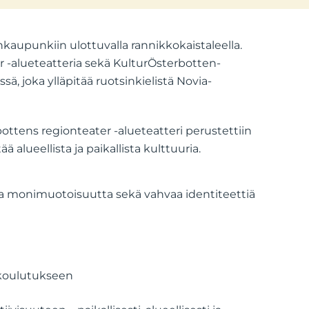
kaupunkiin ulottuvalla rannikkokaistaleella.
 -alueteatteria sekä KulturÖsterbotten-
 joka ylläpitää ruotsinkielistä Novia-
ttens regionteater -alueteatteri perustettiin
alueellista ja paikallista kulttuuria.
sta monimuotoisuutta sekä vahvaa identiteettiä
koulutukseen