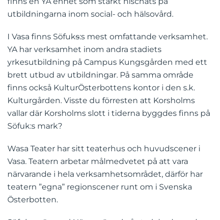
finns en YA enhet som starkt nischats på
utbildningarna inom social- och hälsovård.
I Vasa finns Söfuk
s
:s mest omfattande verksamhet.
YA har verksamhet inom andra stadiets
yrkesutbildning på Campus Kungsgården med ett
brett utbud av utbildningar. På samma område
finns också KulturÖsterbottens kontor i den s.k.
Kulturgården. Visste du förresten att Korsholms
vallar där Korsholms slott i tiderna byggdes finns på
Söfuk:s mark?
Wasa Teater har sitt teaterhus och huvudscener i
Vasa. Teatern arbetar målmedvetet på att vara
närvarande i hela verksamhetsområdet, därför har
teatern ”egna” regionscener runt om i Svenska
Österbotten.