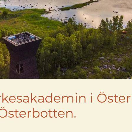
Yrkesakademin i Öster
Österbotten.