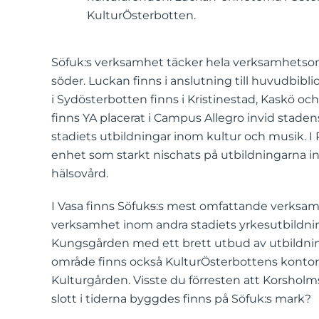
KulturÖsterbotten.
Söfuk:s verksamhet täcker hela verksamhetsområ
söder. Luckan finns i anslutning till huvudbibli
i Sydösterbotten finns i Kristinestad, Kaskö oc
finns YA placerat i Campus Allegro invid stadens
stadiets utbildningar inom kultur och musik. I
enhet som starkt nischats på utbildningarna i
hälsovård.
I Vasa finns Söfuk
s
:s mest omfattande verksam
verksamhet inom andra stadiets yrkesutbildn
Kungsgården med ett brett utbud av utbildni
område finns också KulturÖsterbottens kontor i
Kulturgården. Visste du förresten att Korsholm
slott i tiderna byggdes finns på Söfuk:s mark?