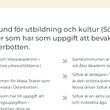
und för utbildning och kultur 
 som har som uppgift att beva
erbotten.
nom Yrkesakademin i
Samkommunen är d
stora yrkesutbildarna i
vid Åbo Akademi so
Söfuk är delägare 
amen för Wasa Teater som
är den största sve
enska i Österbotten.
Novia driver Söfuk
som har till uppgift att
Söfuk är en aktiv pa
ngsuppgiften i
och indirekta ägo.
botten drivs av