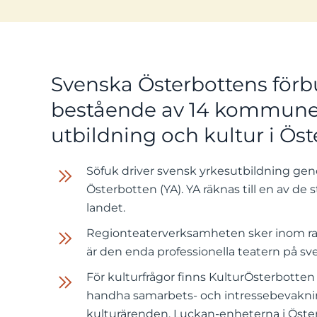
Svenska Österbottens förb
bestående av 14 kommuner
utbildning och kultur i Öst
Söfuk driver svensk yrkesutbildning ge
Österbotten (YA). YA räknas till en av de 
landet.
Regionteaterverksamheten sker inom r
är den enda professionella teatern på sv
För kulturfrågor finns KulturÖsterbotten 
handha samarbets- och intressebevakni
kulturärenden. Luckan-enheterna i Öster