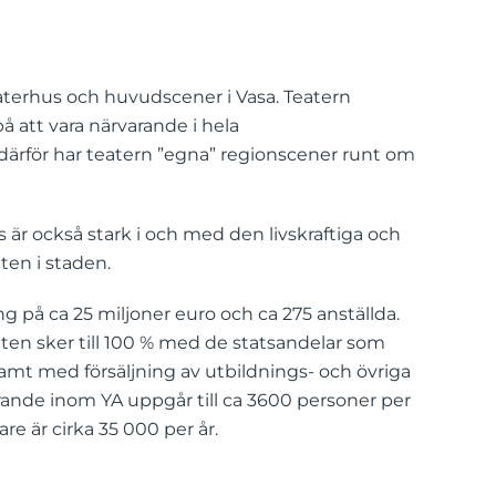
eaterhus och huvudscener i Vasa. Teatern
 att vara närvarande i hela
ärför har teatern ”egna” regionscener runt om
s är också stark i och med den livskraftiga och
en i staden.
g på ca 25 miljoner euro och ca 275 anställda.
en sker till 100 % med de statsandelar som
samt med försäljning av utbildnings- och övriga
erande inom YA uppgår till ca 3600 personer per
re är cirka 35 000 per år.