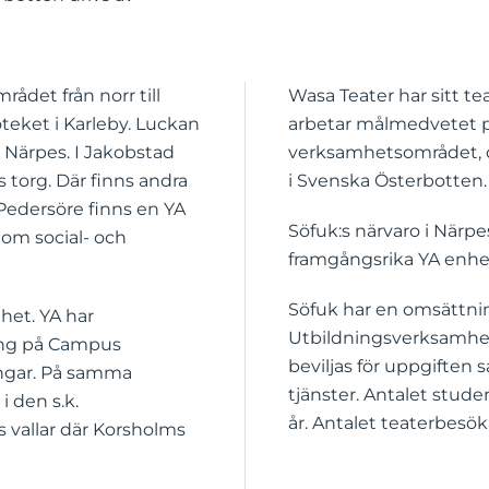
det från norr till
Wasa Teater har sitt t
oteket i Karleby. Luckan
arbetar målmedvetet på
h Närpes. I Jakobstad
verksamhetsområdet, d
 torg. Där finns andra
i Svenska Österbotten.
 Pedersöre finns en YA
Söfuk:s närvaro i Närpe
nom social- och
framgångsrika YA enhet
Söfuk har en omsättnin
het. YA har
Utbildningsverksamhet
ing på Campus
beviljas för uppgiften 
ngar. På samma
tjänster. Antalet stud
 den s.k.
år. Antalet teaterbesöka
s vallar där Korsholms