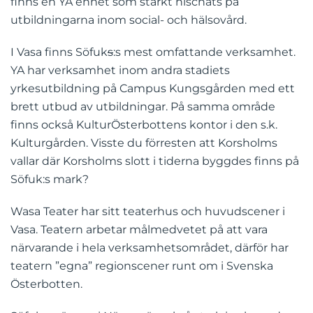
finns en YA enhet som starkt nischats på
utbildningarna inom social- och hälsovård.
I Vasa finns Söfuk
s
:s mest omfattande verksamhet.
YA har verksamhet inom andra stadiets
yrkesutbildning på Campus Kungsgården med ett
brett utbud av utbildningar. På samma område
finns också KulturÖsterbottens kontor i den s.k.
Kulturgården. Visste du förresten att Korsholms
vallar där Korsholms slott i tiderna byggdes finns på
Söfuk:s mark?
Wasa Teater har sitt teaterhus och huvudscener i
Vasa. Teatern arbetar målmedvetet på att vara
närvarande i hela verksamhetsområdet, därför har
teatern ”egna” regionscener runt om i Svenska
Österbotten.