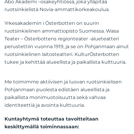
Åbo Akademi –osakeyhtiössä, joka ylläpitää
ruotsinkielistä Novia-ammattikorkeakoulua.
Yrkesakademin i Österbotten on suurin
ruotsinkielinen ammattiopisto Suomessa. Wasa
Teater – Österbottens regionteater -alueteatteri
perustettiin vuonna 1919, ja se on Pohjanmaan ainut
ruotsinkielinen laitosteatteri. KulturÖsterbotten
tukee ja kehittää alueellista ja paikallista kulttuuria.
Me toimimme aktiivisen ja luovan ruotsinkielisen
Pohjanmaan puolesta edistäen alueellista ja
paikallista monimuotoisuutta sekä vahvaa
identiteettiä ja avointa kulttuuria.
Kuntayhtymä toteuttaa tavoitteitaan
keskittymällä toiminnassaan: