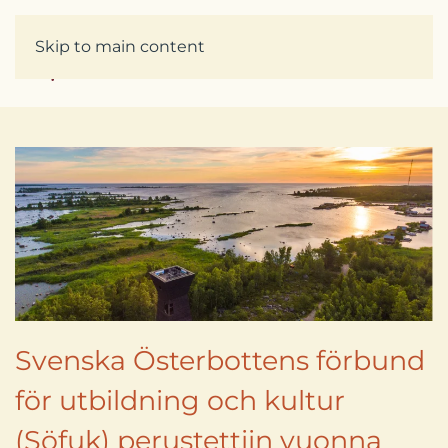
Skip to main content
Svenska Österbottens förbund
för utbildning och kultur
(Söfuk) perustettiin vuonna