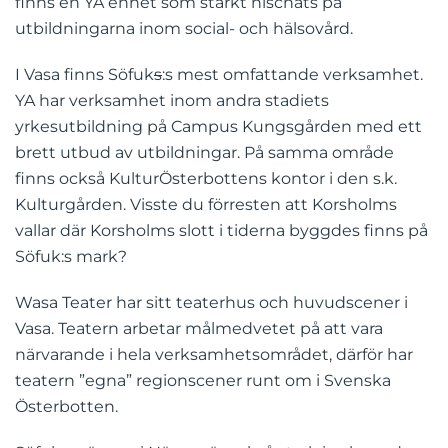
finns en YA enhet som starkt nischats på
utbildningarna inom social- och hälsovård.
I Vasa finns Söfuk
s
:s mest omfattande verksamhet.
YA har verksamhet inom andra stadiets
yrkesutbildning på Campus Kungsgården med ett
brett utbud av utbildningar. På samma område
finns också KulturÖsterbottens kontor i den s.k.
Kulturgården. Visste du förresten att Korsholms
vallar där Korsholms slott i tiderna byggdes finns på
Söfuk:s mark?
Wasa Teater har sitt teaterhus och huvudscener i
Vasa. Teatern arbetar målmedvetet på att vara
närvarande i hela verksamhetsområdet, därför har
teatern ”egna” regionscener runt om i Svenska
Österbotten.